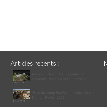
Articles récents :
Reconstruction 3D d’une partie de
l’aqueduc Romain à Ars sur Moselle
29 juin 2021
Visite du Camp Ban Saint en Moselle par
Drone – Fevrier 2021
7 mai 2021