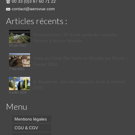
00 33 (0)3 87 60 71 22
contact@aerovue.com
Articles récents :
Reconstruction 3D d’une partie de l’aqueduc
Romain à Ars sur Moselle
29 juin 2021
Visite du Camp Ban Saint en Moselle par Drone –
Fevrier 2021
7 mai 2021
le Skydancer, star des vacances et de la rentrée
2020
6 juillet 2020
Menu
Mentions légales
CGU & CGV