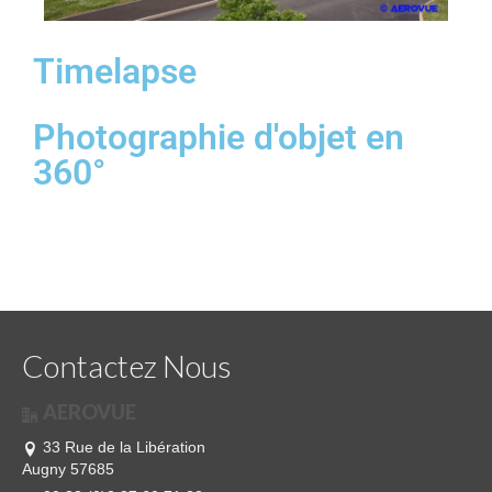
Timelapse
Photographie d'objet en
360°
Contactez Nous
AEROVUE
33 Rue de la Libération
Augny 57685