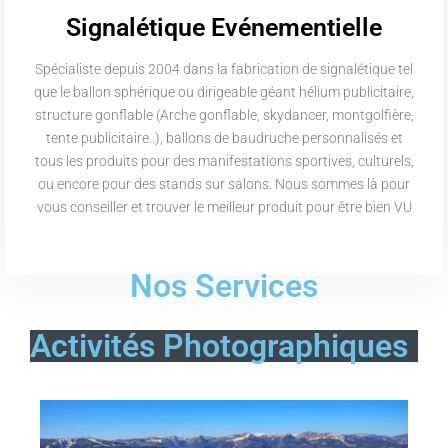
Signalétique Evénementielle
Spécialiste depuis 2004 dans la fabrication de signalétique tel
que le ballon sphérique ou dirigeable géant hélium publicitaire,
structure gonflable (Arche gonflable, skydancer, montgolfière,
tente publicitaire..), ballons de baudruche personnalisés et
tous les produits pour des manifestations sportives, culturels,
ou encore pour des stands sur salons. Nous sommes là pour
vous conseiller et trouver le meilleur produit pour être bien VU
Nos Services
Activités Photographiques