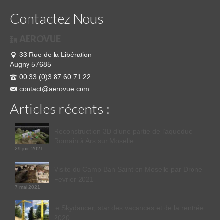
Contactez Nous
AEROVUE
33 Rue de la Libération
Augny 57685
00 33 (0)3 87 60 71 22
contact@aerovue.com
Articles récents :
Reconstruction 3D d’une partie de l’aqueduc
Romain à Ars sur Moselle
29 juin 2021
Visite du Camp Ban Saint en Moselle par Drone –
Fevrier 2021
7 mai 2021
le Skydancer, star des vacances et de la rentrée
2020