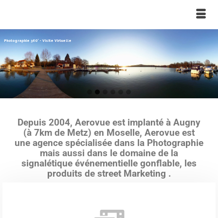
Photographie 360° - Visite Virtuelle
Go
Go
Go
Go
Go
Go
to
to
to
to
to
to
slide
slide
slide
slide
slide
slide
Depuis 2004, Aerovue est implanté à Augny
1
2
3
4
5
6
(à 7km de Metz) en Moselle, Aerovue est
une agence spécialisée dans la Photographie
mais aussi dans le domaine de la
signalétique événementielle gonflable, les
produits de street Marketing .