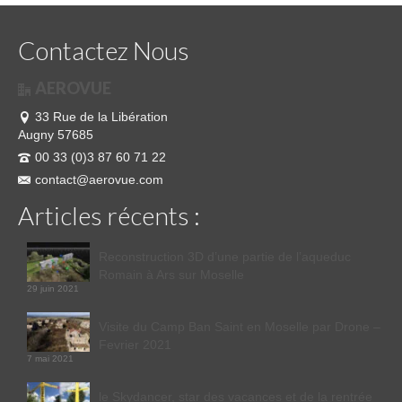
Contactez Nous
AEROVUE
33 Rue de la Libération
Augny 57685
00 33 (0)3 87 60 71 22
contact@aerovue.com
Articles récents :
Reconstruction 3D d’une partie de l’aqueduc
Romain à Ars sur Moselle
29 juin 2021
Visite du Camp Ban Saint en Moselle par Drone –
Fevrier 2021
7 mai 2021
le Skydancer, star des vacances et de la rentrée